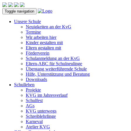
Toggle navigation
Unsere Schule
Neuigkeiten an der KvG
Termine
Wir arbeiten hier
Kinder gestalten mit
Eltern gestalten mit
Förderverein
Schulanmeldung an der KvG
Eltern-ABC für Schulneulinge
Übergang weiterführende Schule
Hilfe, Unterstützung und Beratung
Downloads
Schulleben
Projekte
KVG im Jahresverlauf
Schulfest
AGs
KVG unterwegs
Schreiblehrlinge
Karneval
Atelier KVG